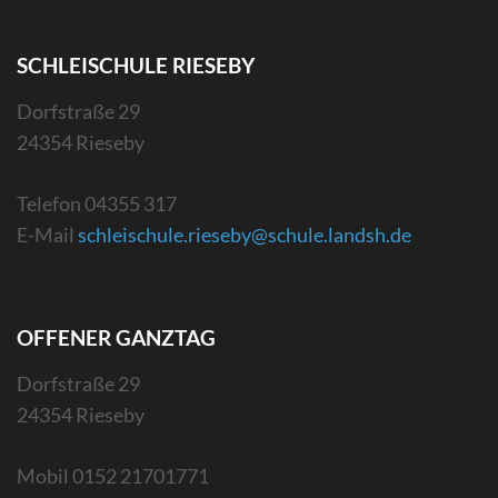
SCHLEISCHULE RIESEBY
Dorfstraße 29
24354 Rieseby
Telefon 04355 317
E-Mail
schleischule.rieseby@schule.
landsh.de
OFFENER GANZTAG
Dorfstraße 29
24354 Rieseby
Mobil 0152 21701771