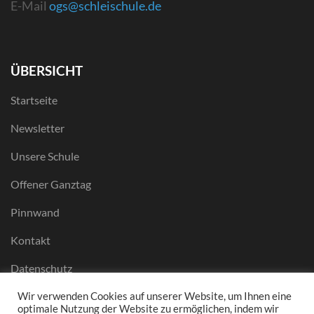
E-Mail
ogs@schleischule.de
ÜBERSICHT
Startseite
Newsletter
Unsere Schule
Offener Ganztag
Pinnwand
Kontakt
Datenschutz
Impressum
Wir verwenden Cookies auf unserer Website, um Ihnen eine
optimale Nutzung der Website zu ermöglichen, indem wir