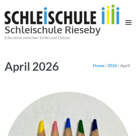
Schleischule Rieseby
Education zwischen Schlei und Ostsee
April 2026
Home
|
2026
|
April