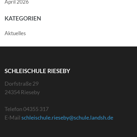
April 2026
KATEGORIEN
Aktuelles
SCHLEISCHULE RIESEBY
Dorfstraße 29
24354 Rieseby
Telefon 04355 317
E-Mail
schleischule.rieseby@schule.
landsh.de